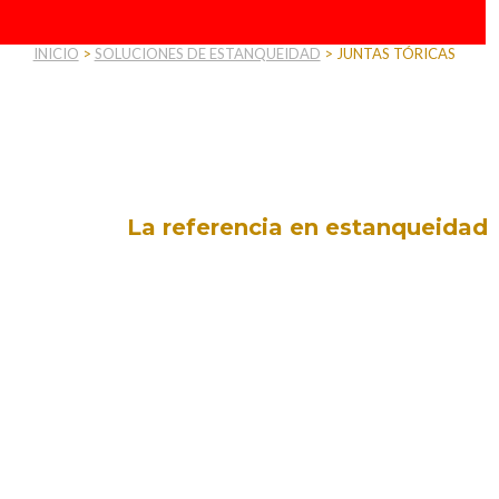
INICIO
>
SOLUCIONES DE ESTANQUEIDAD
>
JUNTAS TÓRICAS
Juntas Tóricas
La referencia en estanqueidad