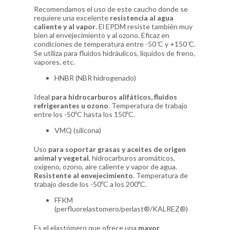
Recomendamos el uso de este caucho donde se
requiere una excelente
resistencia al agua
caliente y al vapor
. El EPDM resiste también muy
bien al envejecimiento y al ozono. Eficaz en
condiciones de temperatura entre -50 ̊C y +150 ̊C.
Se utiliza para fluidos hidráulicos, líquidos de freno,
vapores, etc.
HNBR (NBR hidrogenado)
Ideal
para hidrocarburos alifáticos, fluidos
refrigerantes u ozono
. Temperatura de trabajo
entre los -50ºC hasta los 150ºC.
VMQ (silicona)
Uso
para soportar grasas y aceites de origen
animal y vegetal
, hidrocarburos aromáticos,
oxígeno, ozono, aire caliente y vapor de agua.
Resistente al envejecimiento
. Temperatura de
trabajo desde los -50ºC a los 200ºC.
FFKM
(perfluorelastomero/perlast®/KALREZ®)
Es el elastómero que ofrece una
mayor