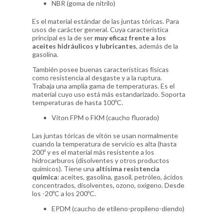
NBR (goma de nitrilo)
Es el material estándar de las juntas tóricas. Para
usos de carácter general. Cuya característica
principal es la de ser
muy eficaz frente a los
aceites hidráulicos y lubricantes
, además de la
gasolina.
También posee buenas características físicas
como resistencia al desgaste y a la ruptura.
Trabaja una amplia gama de temperaturas. Es el
material cuyo uso está más estandarizado. Soporta
temperaturas de hasta 100ºC.
Viton FPM o FKM (caucho fluorado)
Las juntas tóricas de vitón se usan normalmente
cuando la temperatura de servicio es alta (hasta
200º y es el material más resistente a los
hidrocarburos (disolventes y otros productos
químicos). Tiene una
altísima resistencia
química
: aceites, gasolina, gasoil, petróleo, ácidos
concentrados, disolventes, ozono, oxígeno. Desde
los -20ºC a los 200ºC.
EPDM (caucho de etileno-propileno-diendo)