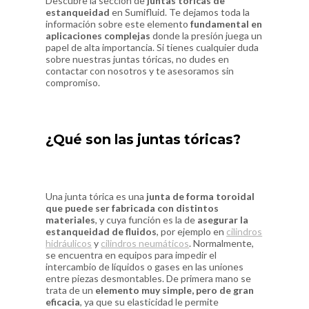
Descubre la sección de
juntas tóricas de
estanqueidad
en Sumifluid. Te dejamos toda la
información sobre este elemento
fundamental en
aplicaciones complejas
donde la presión juega un
papel de alta importancia. Si tienes cualquier duda
sobre nuestras juntas tóricas, no dudes en
contactar con nosotros y te asesoramos sin
compromiso.
¿Qué son las juntas tóricas?
Una junta tórica es una
junta de forma toroidal
que puede ser fabricada con distintos
materiales
, y cuya función es la de
asegurar la
estanqueidad de fluidos
, por ejemplo en
cilindros
hidráulicos
y
cilindros neumáticos
. Normalmente,
se encuentra en equipos para impedir el
intercambio de líquidos o gases en las uniones
entre piezas desmontables. De primera mano se
trata de un
elemento muy simple, pero de gran
eficacia
, ya que su elasticidad le permite