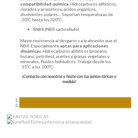
compatibilidad química
. Hidrocarburos alifáticos,
clorados y aromáticos, ácidos orgánicos,
disolventes polares… Soportan temperaturas de
-20ºC hasta los 320ºC.
XNBR (NBR carboxilado)
Mayor resistencia al desgarro y a la abrasión que el
NBR. Especialmente
aptas para aplicaciones
dinámicas
. Hidrocarburos alifáticos (propano,
butano, petróleo), aceites y grasas vegetales y
minerales, fluidos hidráulicos. Trabaja desde los
-15ºC a los 100ºC.
¡Contacta con nosotros y hazte con tus juntas tóricas a
medida!