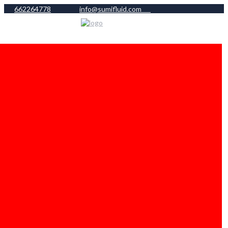
662264778
info@sumifluid.com