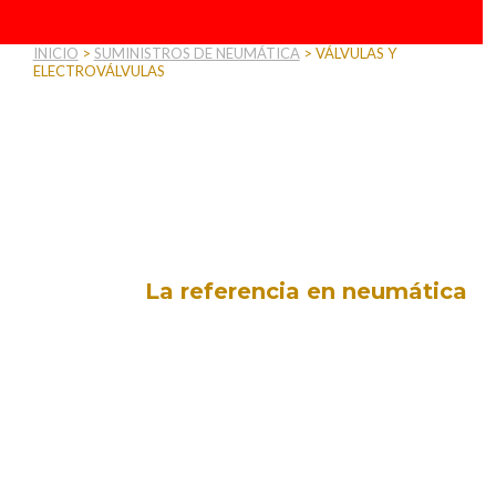
INICIO
>
SUMINISTROS DE NEUMÁTICA
>
VÁLVULAS Y
ELECTROVÁLVULAS
Válvulas y
Electroválvulas
La referencia en neumática