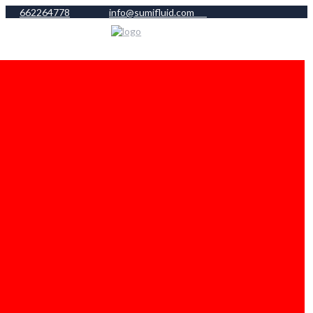
662264778
info@sumifluid.com