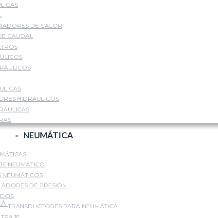
LICAS
L
IADORES DE CALOR
DE CAUDAL
ETROS
ULICOS
DRÁULICOS
ULICAS
DORES HIDRÁULICOS
RÁULICAS
ORAS
NEUMÁTICA
MÁTICAS
E NEUMÁTICO
S NEUMÁTICOS
ADORES DE PRESIÓN
IDOS
TRANSDUCTORES PARA NEUMÁTICA
LTRAJE