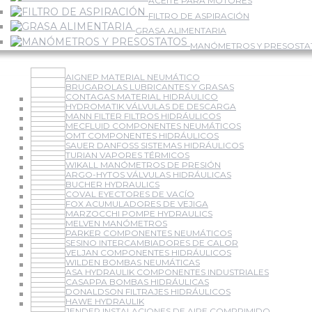
ACEITE PARA MOTORES
FILTRO DE ASPIRACIÓN
GRASA ALIMENTARIA
MANÓMETROS Y PRESOSTA
AIGNEP MATERIAL NEUMÁTICO
BRUGAROLAS LUBRICANTES Y GRASAS
CONTAGAS MATERIAL HIDRÁULICO
HYDROMATIK VÁLVULAS DE DESCARGA
MANN FILTER FILTROS HIDRÁULICOS
MECFLUID COMPONENTES NEUMÁTICOS
OMT COMPONENTES HIDRÁULICOS
SAUER DANFOSS SISTEMAS HIDRÁULICOS
TURIAN VAPORES TÉRMICOS
WIKALL MANÓMETROS DE PRESIÓN
ARGO-HYTOS VÁLVULAS HIDRÁULICAS
BUCHER HYDRAULICS
COVAL EYECTORES DE VACÍO
FOX ACUMULADORES DE VEJIGA
MARZOCCHI POMPE HYDRAULICS
MELVEN MANÓMETROS
PARKER COMPONENTES NEUMÁTICOS
SESINO INTERCAMBIADORES DE CALOR
VELJAN COMPONENTES HIDRÁULICOS
WILDEN BOMBAS NEUMÁTICAS
ASA HYDRAULIK COMPONENTES INDUSTRIALES
CASAPPA BOMBAS HIDRÁULICAS
DONALDSON FILTRAJES HIDRÁULICOS
HAWE HYDRAULIK
JENDER INSTALACIONES DE AIRE COMPRIMIDO