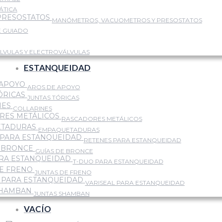
ÁTICA
MANÓMETROS, VACUOMETROS Y PRESOSTATOS
E GUIADO
LVULAS Y ELECTROVÁLVULAS
ESTANQUEIDAD
AROS DE APOYO
JUNTAS TÓRICAS
COLLARINES
RASCADORES METÁLICOS
EMPAQUETADURAS
RETENES PARA ESTANQUEIDAD
GUÍAS DE BRONCE
T-DUO PARA ESTANQUEIDAD
JUNTAS DE FRENO
VARISEAL PARA ESTANQUEIDAD
JUNTAS SHAMBAN
VACÍO