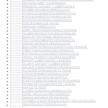
MP FILTRI AIRE COMPRIMIDO
PRESSOIL GRASAS Y LUBRICANTES
STÜBBE BOMBAS HIDRÁULICAS
VICKERS ELEMENTOS HIDRÁULICOS
ATOS ELEMENTOS HIDRÁULICOS
CICROSA MATERIAL HIDRÁULICO
DVP BOMBAS DE VACÍO
HIDRAER HIDRÁULICA
JORC TEMPORIZADORES Y PURGAS
OLAER PRODUCTOS INDUSTRIALES
ROQUET MATERIAL HIDRÁULICO
TDZ COMPONENTES HIDRÁULICOS
VINCKE SISTEMAS HIDRÁULICOS
BALDWIN FILTERS ELEMENTOS DE FILTRAJE
CIBAT MANGUERAS INDUSTRIALES
EATON REGULADORES HIDRÁULICOS
HYDAC FILTROS Y ACUMULADORES
KRAFFT LUBRICANTES Y ACEITES
OLIPES GRASAS Y LUBRICANTES
SALAMI COMPONENTES HIDRÁULICOS
TG FILTER SISTEMAS DE FILTRAJE
VOLVO BOMBAS HIDRÁULICAS
REXROTH BOSCH NEUMÁTICA
FLEETGUARD ELEMENTOS FILTRANTES
HYDBA REGULADORES DE CAUDAL
MAHLE FILTROS
LOSÁN CILINDROS HIDRÁULICOS
OMAL VÁLVULAS INDUSTRIALES
SAMOA BOMBAS DE ENGRASE
TOGNELLÁ ELECTROVÁLVULAS Y REGULADORES
WALVOIL ELECTROVÁLVULAS