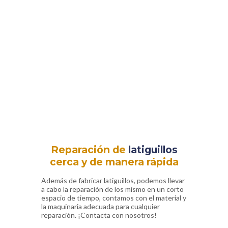
Contamos con todos los recursos
necesarios para la fabricación de
latiguillos en el acto: equipos de
corte, prensado y sistema de
marcaje
Cumplimos con la clasificación “cero fugas”
sin estrangular el caudal, evitando con ella
averías en sus máquinas
Reparación de
latiguillos
cerca y de manera rápida
Además de fabricar latiguillos, podemos llevar
a cabo la reparación de los mismo en un corto
espacio de tiempo, contamos con el material y
la maquinaria adecuada para cualquier
reparación. ¡Contacta con nosotros!