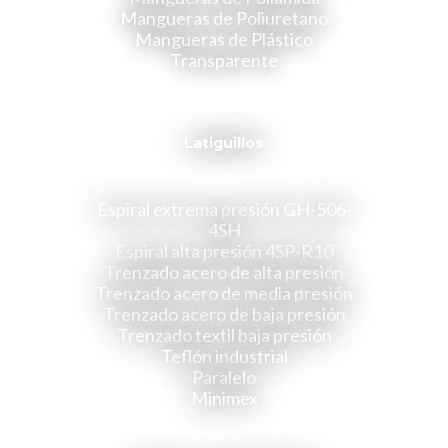
Mangueras de Poliuretano
Mangueras de Plástico
Transparente
Latiguillos
Espiral extrema presión GH-506-
4SH
Espiral alta presión 4SP-R10
Trenzado acero de alta presión
Trenzado acero de media presión
Trenzado acero de baja presión
Trenzado textil baja presión
Teflón industrial
Paralelo
Minimex