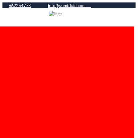
662264778
info@sumifluid.com