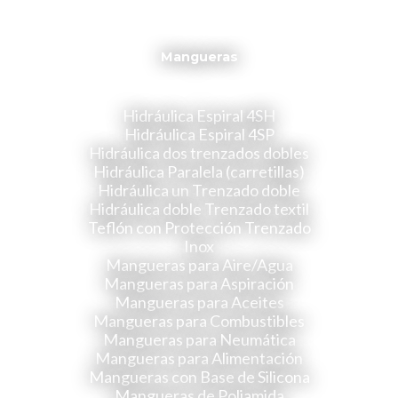
Mangueras
Hidráulica Espiral 4SH
Hidráulica Espiral 4SP
Hidráulica dos trenzados dobles
Hidráulica Paralela (carretillas)
Hidráulica un Trenzado doble
Hidráulica doble Trenzado textil
Teflón con Protección Trenzado
Inox
Mangueras para Aire/Agua
Mangueras para Aspiración
Mangueras para Aceites
Mangueras para Combustibles
Mangueras para Neumática
Mangueras para Alimentación
Mangueras con Base de Silicona
Mangueras de Poliamida