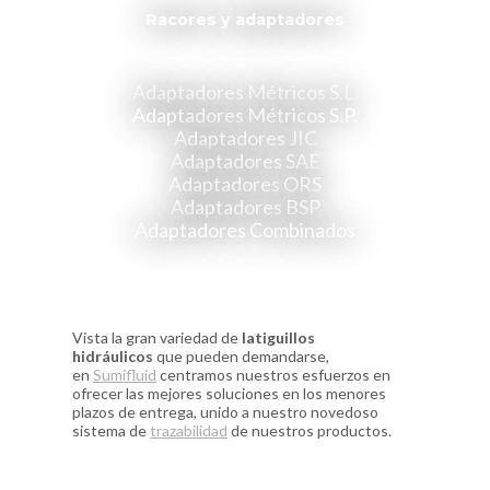
Racores y adaptadores
Adaptadores Métricos S.L.
Adaptadores Métricos S.P.
Adaptadores JIC
Adaptadores SAE
Adaptadores ORS
Adaptadores BSP
Adaptadores Combinados
Vista la gran variedad de
latiguillos
hidráulicos
que pueden demandarse,
en
Sumifluid
centramos nuestros esfuerzos en
ofrecer las mejores soluciones en los menores
plazos de entrega, unido a nuestro novedoso
sistema de
trazabilidad
de nuestros productos.